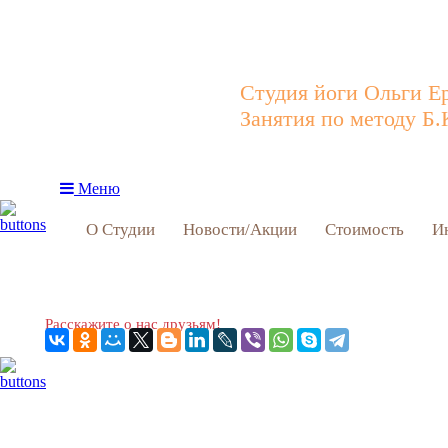
Студия йоги Ольги Е
Занятия по методу Б.
Меню
О Студии
Новости/Акции
Стоимость
И
Расскажите о нас друзьям!