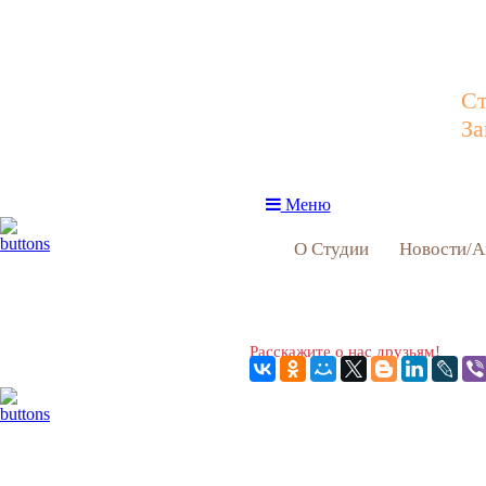
Ст
За
Меню
О Студии
Новости/А
Расскажите о нас друзьям!