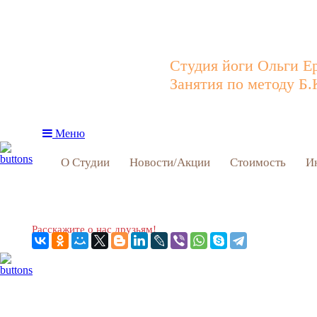
Студия йоги Ольги Е
Занятия по методу Б.
Меню
О Студии
Новости/Акции
Стоимость
И
Расскажите о нас друзьям!