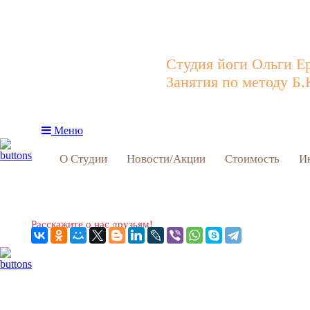
Студия йоги Ольги Е
Занятия по методу Б.
Меню
О Студии
Новости/Акции
Стоимость
И
Расскажите о нас друзьям!