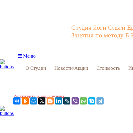
Студия йоги Ольги Е
Занятия по методу Б.
Меню
О Студии
Новости/Акции
Стоимость
И
Расскажите о нас друзьям!