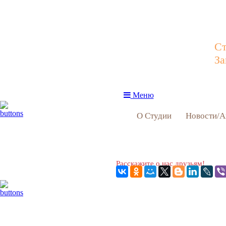
Ст
За
Меню
О Студии
Новости/А
Расскажите о нас друзьям!