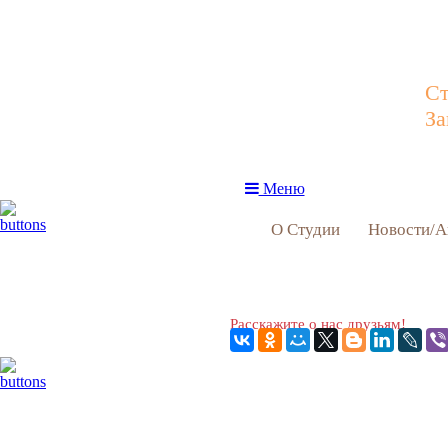
Ст
За
Меню
О Студии
Новости/А
Расскажите о нас друзьям!