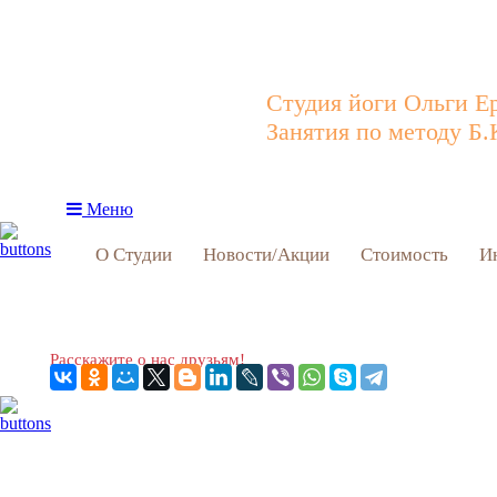
Студия йоги Ольги Е
Занятия по методу Б.
Меню
О Студии
Новости/Акции
Стоимость
И
Расскажите о нас друзьям!