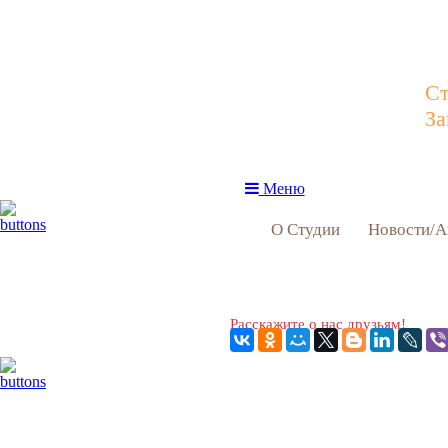
Ст
За
Меню
О Студии
Новости/А
Расскажите о нас друзьям!