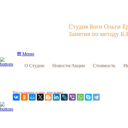
Студия йоги Ольги Е
Занятия по методу Б.
Меню
О Студии
Новости/Акции
Стоимость
И
Расскажите о нас друзьям!