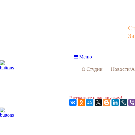
Ст
За
Меню
О Студии
Новости/А
Расскажите о нас друзьям!