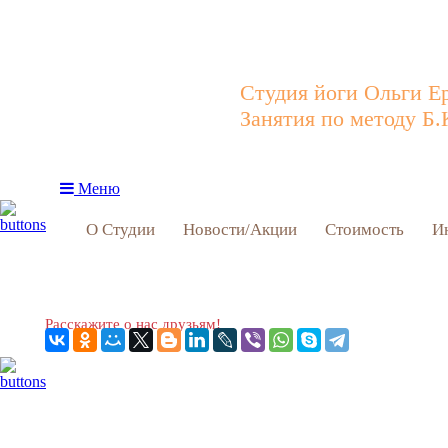
Студия йоги Ольги Е
Занятия по методу Б.
Меню
О Студии
Новости/Акции
Стоимость
И
Расскажите о нас друзьям!