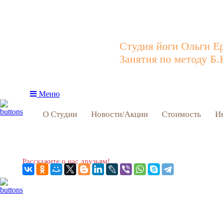
Студия йоги Ольги Е
Занятия по методу Б.
Меню
О Студии
Новости/Акции
Стоимость
И
Расскажите о нас друзьям!