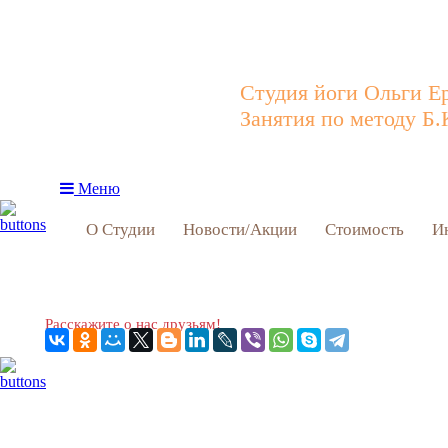
Студия йоги Ольги Е
Занятия по методу Б.
Меню
О Студии
Новости/Акции
Стоимость
И
Расскажите о нас друзьям!