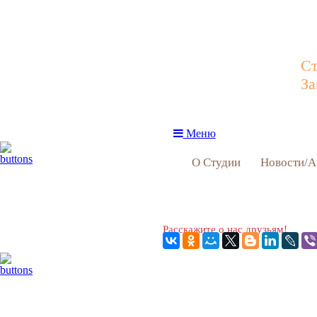
Ст
За
Меню
О Студии
Новости/А
Расскажите о нас друзьям!